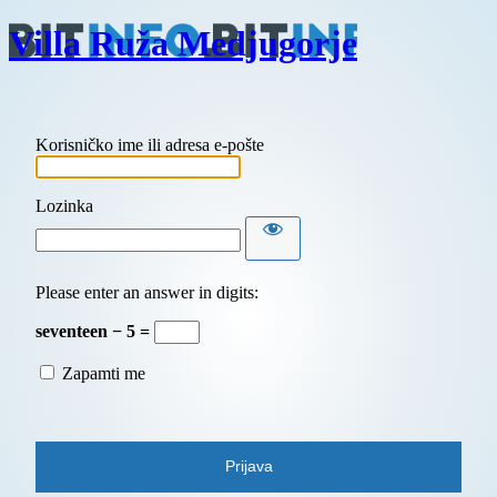
Villa Ruža Medjugorje
Korisničko ime ili adresa e-pošte
Lozinka
Please enter an answer in digits:
seventeen − 5 =
Zapamti me