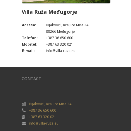
Villa Ruža Međugorje
Adresa:
Bijakovići, Kraljice Mira 24
88266 Međugorje
Telefon:
+387 36 650 600
Mobitel:
+387 63 320 021
E-mail:
info@villa-ruza.eu
CONTACT
Bijakovići, Kraljice Mira 24
+387 36 650 600
+387 63 320 021
info@villa-ruza.eu