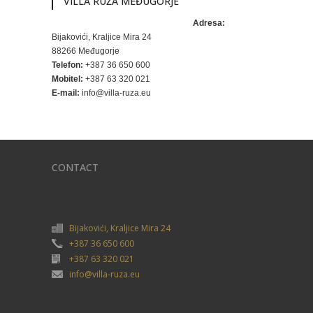
VILLA RUŽA MEĐUGORJE
Adresa:
Bijakovići, Kraljice Mira 24
88266 Međugorje
Telefon:
+387 36 650 600
Mobitel:
+387 63 320 021
E-mail:
info@villa-ruza.eu
CONTACT
Bijakovići, Kraljice Mira 24
+387 36 650 600
+387 63 320 021
info@villa-ruza.eu